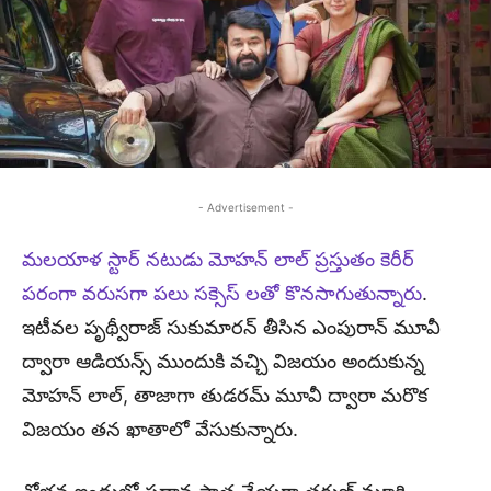
- Advertisement -
మలయాళ స్టార్ నటుడు మోహన్ లాల్ ప్రస్తుతం కెరీర్
పరంగా వరుసగా పలు సక్సెస్ లతో కొనసాగుతున్నారు
.
ఇటీవల పృథ్వీరాజ్ సుకుమారన్ తీసిన ఎంపురాన్ మూవీ
ద్వారా ఆడియన్స్ ముందుకి వచ్చి విజయం అందుకున్న
మోహన్ లాల్, తాజాగా తుడరమ్ మూవీ ద్వారా మరొక
విజయం తన ఖాతాలో వేసుకున్నారు.