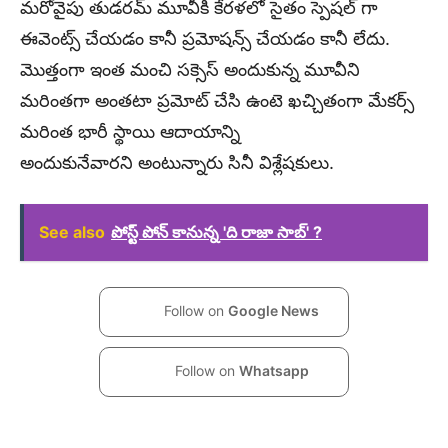
మరోవైపు తుడరమ్ మూవీకి కేరళలో సైతం స్పెషల్ గా
ఈవెంట్స్ చేయడం కానీ ప్రమోషన్స్ చేయడం కానీ లేదు.
మొత్తంగా ఇంత మంచి సక్సెస్ అందుకున్న మూవీని
మరింతగా అంతటా ప్రమోట్ చేసి ఉంటె ఖచ్చితంగా మేకర్స్
మరింత భారీ స్థాయి ఆదాయాన్ని
అందుకునేవారని అంటున్నారు సినీ విశ్లేషకులు.
See also
పోస్ట్ పోన్ కానున్న 'ది రాజా సాబ్' ?
Follow on
Google News
Follow on
Whatsapp