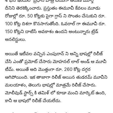
శోభన ఇందులో ప్రధాన పాత్ర చేయగా తరుణ్ మూర్తి
దీనిని తెరకెక్కించారు. ప్రస్తుతం ఈమూవీ కేవలం మూడు
రోజుల్లో రూ. 50 కోట్లకు పైగా గ్రాస్ ని సొంతం చేసుకుని రూ.
100 కోట్ల దిశగా కొనసాగుతోంది. ఓవరాల్ గా ఈమూవీ రూ.
150 కోట్లని దాటేసే అవకాశం ఉందని అంటున్నారు ట్రేడ్
అనలిస్టులు.
అయితే ఇటీవల వచ్చిన ఎంపురాన్ ని అన్ని భాషల్లో రిలీజ్
చేసి ఎంతో ప్రమోట్ చేసారు మోహనల్ లాల్ అండ్ ఆ మూవీ
టీమ్. అయితే అది మొత్తంగా రూ. 260 కోట్ల దగ్గర
ఆగిపోయింది. ఇక తాజాగా రిలీజ్ అయిన తుడరమ్ మూవీని
మలయాళం, తెలుగు భాషల్లో మాత్రమే రిలీజ్ చేసారు.
మోలీవుడ్ స్టార్స్ కి తమిళ్ లో కూడా మంచి మార్కెట్ ఉంది,
కానీ ఆ భాషలో రిలీజ్ చేయలేదు.