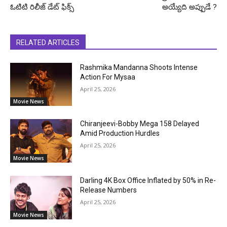
ఓటిటి రిలీజ్ డేట్ ఫిక్స్
అయ్యేది అప్పుడే ?
RELATED ARTICLES
Rashmika Mandanna Shoots Intense
Action For Mysaa
April 25, 2026
Movie News
Chiranjeevi-Bobby Mega 158 Delayed
Amid Production Hurdles
April 25, 2026
Movie News
Darling 4K Box Office Inflated by 50% in Re-
Release Numbers
April 25, 2026
Movie News