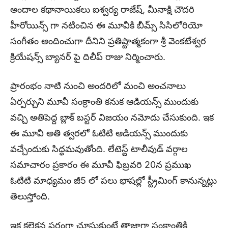
అందాల కథానాయికలు ఐశ్వర్య రాజేష్, మీనాక్షి చౌదరి
హీరోయిన్స్ గా నటించిన ఈ మూవీకి బీమ్స్ సిసిలోరియో
సంగీతం అందించుగా దీనిని ప్రతిష్టాత్మకంగా శ్రీ వెంకటేశ్వర
క్రియేషన్స్ బ్యానర్ పై దిలీప్ రాజు నిర్మించారు.
ప్రారంభం నాటి నుంచి అందరిలో మంచి అంచనాలు
ఏర్పర్చుని మూవీ సంక్రాంతి కనుక ఆడియన్స్ ముందుకు
వచ్చి అతిపెద్ద బ్లాక్ బస్టర్ విజయం నమోదు చేసుకుంది. ఇక
ఈ మూవీ అతి త్వరలో ఓటిటి ఆడియన్స్ ముందుకు
వచ్చేందుకు సిద్ధమవుతోంది. లేటెస్ట్ టాలీవుడ్ వర్గాల
సమాచారం ప్రకారం ఈ మూవీ ఫిబ్రవరి 20న ప్రముఖ
ఓటిటి మాధ్యమం జీ5 లో పలు భాషల్లో స్ట్రీమింగ్ కానున్నట్లు
తెలుస్తోంది.
ఇక కలెక్షన్ల పరంగా చూసుకుంటే తాజాగా సంక్రాంతికి