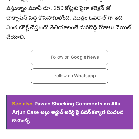
వస్తున్నాం మూవీ రూ. 250 కోట్లకు పైగా కలెక్షన్ తో
బాక్సాఫీస్ వద్ద కొనసాగుతోంది. మొత్తం ఓవరాల్ గా ఇది
ఎంత కలెక్ట్ చేస్తుందో తెలియాలంటే మరికొద్ది రోజులు వెయిట్
చేయాలి.
Follow on
Google News
Follow on
Whatsapp
See also
Pawan Shocking Comments on Allu
Arjun Case అల్లు అర్జున్ అరెస్ట్ పై పవన్ కళ్యాణ్ సంచలన
కామెంట్స్