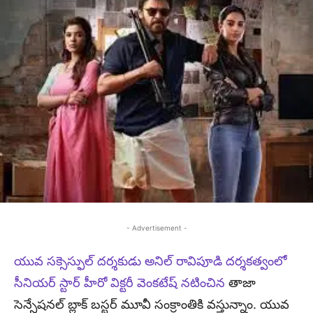
- Advertisement -
యువ సక్సెస్ఫుల్ దర్శకుడు అనిల్ రావిపూడి దర్శకత్వంలో
సీనియర్ స్టార్ హీరో విక్టరీ వెంకటేష్ నటించిన
తాజా
సెన్సేషనల్ బ్లాక్ బస్టర్ మూవీ సంక్రాంతికి వస్తున్నాం. యువ