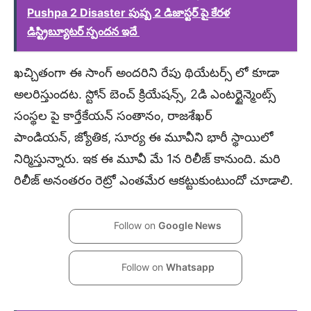
Pushpa 2 Disaster పుష్ప 2 డిజాస్టర్ పై కేరళ
డిస్ట్రిబ్యూటర్ స్పందన ఇదే
ఖచ్చితంగా ఈ సాంగ్ అందరిని రేపు థియేటర్స్ లో కూడా
అలరిస్తుందట. స్టోన్ బెంచ్ క్రియేషన్స్, 2డి ఎంటర్టైన్మెంట్స్
సంస్థల పై కార్తేకేయన్ సంతానం, రాజశేఖర్
పాండియన్, జ్యోతిక, సూర్య ఈ మూవీని భారీ స్థాయిలో
నిర్మిస్తున్నారు. ఇక ఈ మూవీ మే 1న రిలీజ్ కానుంది. మరి
రిలీజ్ అనంతరం రెట్రో ఎంతమేర ఆకట్టుకుంటుందో చూడాలి.
Follow on
Google News
Follow on
Whatsapp