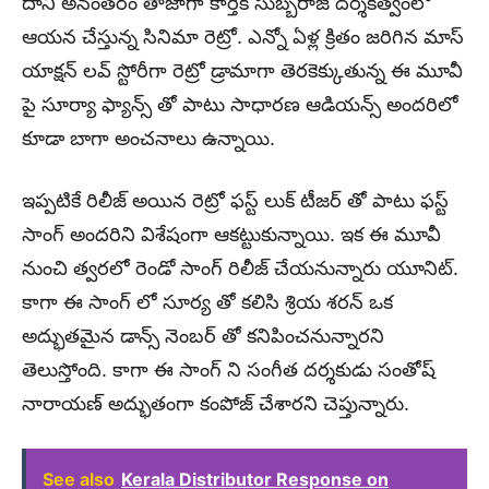
దాని అనంతరం తాజాగా కార్తీక్ సుబ్బరాజ్ దర్శకత్వంలో
ఆయన చేస్తున్న సినిమా రెట్రో. ఎన్నో ఏళ్ల క్రితం జరిగిన మాస్
యాక్షన్ లవ్ స్టోరీగా రెట్రో డ్రామాగా తెరకెక్కుతున్న ఈ మూవీ
పై సూర్యా ఫ్యాన్స్ తో పాటు సాధారణ ఆడియన్స్ అందరిలో
కూడా బాగా అంచనాలు ఉన్నాయి.
ఇప్పటికే రిలీజ్ అయిన రెట్రో ఫస్ట్ లుక్ టీజర్ తో పాటు ఫస్ట్
సాంగ్ అందరిని విశేషంగా ఆకట్టుకున్నాయి. ఇక ఈ మూవీ
నుంచి త్వరలో రెండో సాంగ్ రిలీజ్ చేయనున్నారు యూనిట్.
కాగా ఈ సాంగ్ లో సూర్య తో కలిసి శ్రియ శరన్ ఒక
అద్భుతమైన డాన్స్ నెంబర్ తో కనిపించనున్నారని
తెలుస్తోంది. కాగా ఈ సాంగ్ ని సంగీత దర్శకుడు సంతోష్
నారాయణ్ అద్భుతంగా కంపోజ్ చేశారని చెప్తున్నారు.
See also
Kerala Distributor Response on