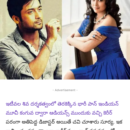
- Advertisement -
ఇటీవల శివ దర్శకత్వంలో తెరకెక్కిన భారీ పాన్ ఇండియన్
మూవీ కంగువ ద్వారా ఆడియన్స్ ముందుకు వచ్చి కెరీర్
పరంగా అతిపెద్ద డిజాస్టర్ అయితే చవి చూశారు సూర్య. ఇక