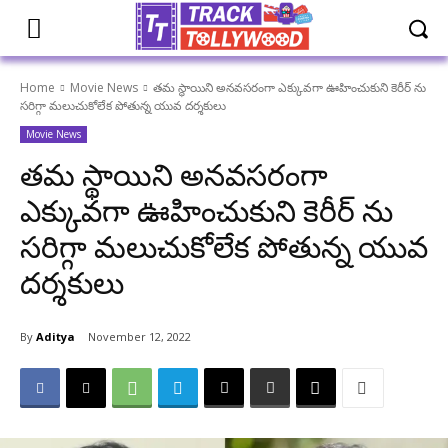
Home
Movie News
తమ స్థాయిని అనవసరంగా ఎక్కువగా ఊహించుకుని కెరీర్ ను
సరిగ్గా మలుచుకోలేక పోతున్న యువ దర్శకులు
Movie News
తమ స్థాయిని అనవసరంగా
ఎక్కువగా ఊహించుకుని కెరీర్ ను
సరిగ్గా మలుచుకోలేక పోతున్న యువ
దర్శకులు
By
Aditya
November 12, 2022