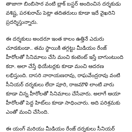
తాజాగా బింబిసార వంటి బ్లాక్ బస్టర్ అందించిన దర్శకుడు
వశిష్ట, పరశురామ్ పెట్లా తదితరులు కూడా ఇదే వైఖరిని
ప్రదర్శిస్తున్నారు.
ఈ దర్శకులు అందరూ ఇంత కాలం ఉత్తినే ఎదురు
చూడకుండా.. తమ స్థాయికి తగ్గట్టు మీడియం రేంజ్
హీరోలతో సినిమాలు చేసి మంచి కంటెంట్ ఇస్తే బాగుంటుంది
కదా. అలా చేస్తే థియేటర్లకు కూడా మంచి ఆదరణ
లభిస్తుంది. దాసరి నారాయణరావు, రాఘవేంద్రరావు వంటి
సీనియర్ దర్శకులు లేదా పూరి, రాజమౌళి లాంటి వారు
కూడా చిన్న హీరోలతో సినిమాలు చేసేవారు. అలాగే ఆయా
హీరోలతో పెద్ద హిట్‌లు కూడా సాధించారు. అది పరిశ్రమకు
ఎంతో మంచి చేసింది.
ఈ యంగ్ మరియు మీడియం రేంజ్ దర్శకులు సీనియర్