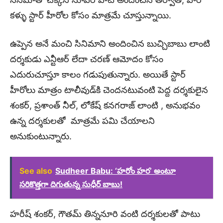
కళ్ళు స్టార్ హీరోల కోసం మాత్రమే చూస్తున్నాయి.
ఉప్పెన అనే మంచి సినిమాని అందించిన బుచ్చిబాబు లాంటి
దర్శకుడు ఎన్టీఆర్ లేదా చరణ్ ఆమోదం కోసం
ఎదురుచూస్తూ కాలం గడుపుతున్నారు. అయితే స్టార్
హీరోలు మాత్రం టాలీవుడ్‌కి చెందనటువంటి పెద్ద దర్శకులైన
శంకర్, ప్రశాంత్ నీల్, లోకేష్ కనగరాజ్ లాంటి , అనుభవం
ఉన్న దర్శకులతో మాత్రమే పమి చేయాలని
అనుకుంటున్నారు.
See also
Sudheer Babu: ‘హరోం హర’ అంటూ
సరికొత్తగా దిగుతున్న సుధీర్ బాబు!
హరీష్ శంకర్, గౌతమ్ తిన్ననూరి వంటి దర్శకులతో పాటు