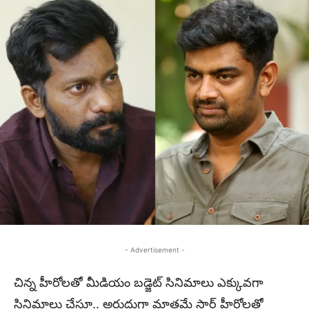
- Advertisement -
చిన్న హీరోలతో మీడియం బడ్జెట్ సినిమాలు ఎక్కువగా
సినిమాలు చేస్తూ.. అరుదుగా మాత్రమే స్టార్ హీరోలతో