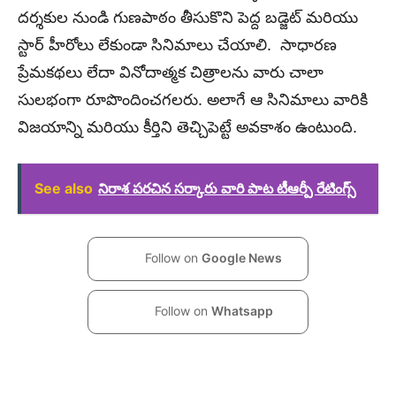
దర్శకుల నుండి గుణపాఠం తీసుకొని పెద్ద బడ్జెట్ మరియు
స్టార్ హీరోలు లేకుండా సినిమాలు చేయాలి. సాధారణ
ప్రేమకథలు లేదా వినోదాత్మక చిత్రాలను వారు చాలా
సులభంగా రూపొందించగలరు. అలాగే ఆ సినిమాలు వారికి
విజయాన్ని మరియు కీర్తిని తెచ్చిపెట్టే అవకాశం ఉంటుంది.
See also
నిరాశ పరచిన సర్కారు వారి పాట టీఆర్పీ రేటింగ్స్
Follow on
Google News
Follow on
Whatsapp