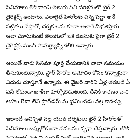
సినిమాలు తీసేవారిని తెలుగు సినీ పరిశ్రమలో టైర్ 2
డైరెక్టర్స్ అంటారు. ఎలాగైతే హీరోలకు చిన్న పెద్దా అనే
పట్టికలు వేస్తారో, దర్శకులను కూడా అలాగే విభజిస్తారు.
అలా చూసుకుంటే తెలుగులో ఒక డజనుకు పైగా టైర్ 2
డైరెక్టర్లు మంచి సామర్థ్యాన్ని కలిగి ఉన్నారు.
అయితే వారు సినిమా పూర్తి చేయడానికి చాలా సమయం
తీసుకుంటున్నారు. స్టార్ హీరోల ఆమోదం కోసం కొన్నాళ్లుగా
ఎదురు చూస్తూనే ఉన్నారు. ఈ వైఖరి వారిని ఏళ్ల తరబడి ఏ
పనీ లేకుండా ఖాళీగా కూర్చోబెడుతుంది. దీనికి కారణం వారి
అహం లేదా లేని స్టార్‌డమ్ ను భ్రమించడం వల్ల కావచ్చు.
ఇలాంటి అనిశ్చితి వల్ల యువ దర్శకులు టైర్ 2 హీరోలతో
సినిమాలు ఒప్పుకోకుండా సమయం వృధా చేస్తున్నారు. తొలి
సినిమాతో చక్కని సూపర్ హిట్ అందించిన తర్వాత, వారి