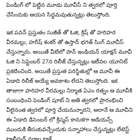
పెండింగ్ లో పెట్టిన మూడు మూవీస్ ని త్వరలో పూర్తి
చేసేందుకు ఆయన సిద్దమవుతున్నట్లు తెలుస్తోంది.
ఇక పవన్ ప్రస్తుతం సుజీత్ తో ఓజి, క్రిష్ తో హరిహర
వీరమల్లు, హరీష్ శంకర్ తో ఉస్తాద్ భగత్ సింగ్ మూవీస్
చేస్తున్నారు. అయితే వీటిలో పాన్ ఇండియన్ యాక్షన్ మూవీ
ఓజి ని సెప్టెంబర్ 27న రిలీజ్ చేస్తున్నట్లు ఇటీవల యూనిట్
ప్రకటించింది. అయితే ప్రస్తుత పరిస్థితుల్లో ఆ మూవీ ఈ
ఏడాది రిలీజ్ అయ్యే అవకాశం లేదని తెలుస్తోంది. ఇక
తాజాగా హరిహర వీరమల్లు నిర్మాత ఏఎం రత్నం ఆ మూవీకి
సంబంధించి పెండింగ్ షూట్ ని అతి త్వరలో ప్రారంభించి
వీలైనంత త్వరలో పూర్తి చేయనున్నారని, అలానే ఆ మూవీని
ఈ ఏడాది డిసెంబర్ లో క్రిస్మస్ కానుకగా ఆడియన్స్
ముందుకి తీసుకువచ్చేందుకు సన్నాహాలు చేస్తున్నట్లు లేటెస్ట్
టాలీవుడ్ వర్గాల టాక్.