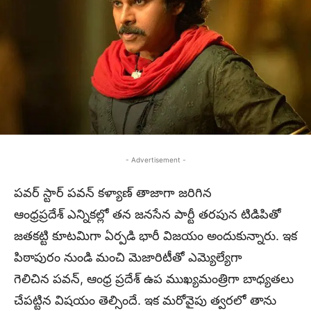
- Advertisement -
పవర్ స్టార్ పవన్ కళ్యాణ్ తాజాగా జరిగిన
ఆంధ్రప్రదేశ్ ఎన్నికల్లో తన జనసేన పార్టీ తరపున టిడిపితో
జతకట్టి కూటమిగా ఏర్పడి భారీ విజయం అందుకున్నారు. ఇక
పిఠాపురం నుండి మంచి మెజారిటీతో ఎమ్యెల్యేగా
గెలిచిన పవన్, ఆంధ్ర ప్రదేశ్ ఉప ముఖ్యమంత్రిగా బాధ్యతలు
చేపట్టిన విషయం తెల్సిందే. ఇక మరోవైపు త్వరలో తాను