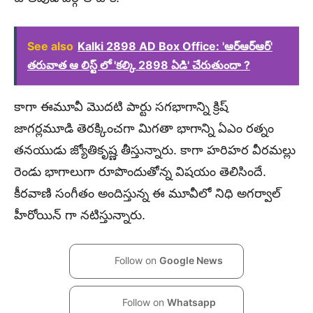
See also
Kalki 2898 AD Box Office: 'ఆర్ఆర్ఆర్'
తరువాత ఆ లిస్ట్ లో 'కల్కి 2898 ఏడి' చేరుతుందా ?
కాగా ఈమూవీ మొదటి పార్టు సగభాగాన్ని క్రిష్
జాగర్లమూడి తెరక్కించగా మిగతా భాగాన్ని ఏఎం రత్నం
తనయుడు జ్యోతికృష్ణ తీస్తున్నారు. కాగా హరిహర వీరమల్లు
రెండు భాగాలుగా రూపొందుతోన్న విషయం తెలిసిందే.
కీరవాణి సంగీతం అందిస్తున్న ఈ మూవీలో నిధి అగర్వాల్
హీరోయిన్ గా నటిస్తున్నారు.
Follow on
Google News
Follow on
Whatsapp