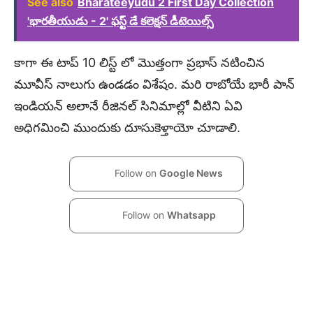
See also
Bharateeyudu 2 First Day Collection
'భారతీయుడు - 2' ఫస్ట్ డే కలెక్షన్ డీటెయిల్స్
కాగా ఈ టాప్ 10 లిస్ట్ లో మొత్తంగా ప్రభాస్ నటించిన
మూవీస్ నాలుగు ఉండడం విశేషం. మరి రాబోయే భారీ పాన్
ఇండియన్ అలానే రీజినల్ సినిమాల్లో వీటిని ఏవి
అధిగమించి ముందుకు దూసుకెళ్తాయో చూడాలి.
Follow on
Google News
Follow on
Whatsapp