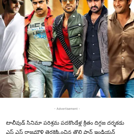
- Advertisement -
టాలీవుడ్ సినిమా పరిశ్రమ పదకొండేళ్ల క్రితం దిగ్గజ దర్శకడు
ఎస్ ఎస్ రాజమౌళి తెరకెక్కించిన తొలి పాన్ ఇండియన్